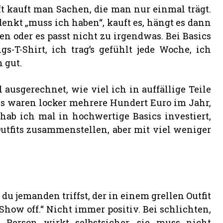
oft kauft man Sachen, die man nur einmal trägt.
denkt „muss ich haben“, kauft es, hängt es dann
n oder es passt nicht zu irgendwas. Bei Basics
gs-T-Shirt, ich trag’s gefühlt jede Woche, ich
 gut.
ausgerechnet, wie viel ich in auffällige Teile
. Es waren locker mehrere Hundert Euro im Jahr,
hab ich mal in hochwertige Basics investiert,
utfits zusammenstellen, aber mit viel weniger
u jemanden triffst, der in einem grellen Outfit
how off.“ Nicht immer positiv. Bei schlichten,
 Person wirkt selbstsicher, sie muss nicht