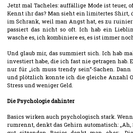
Jetzt mal Tacheles: auffällige Mode ist teuer, 
Kennt ihr das? Man sieht ein limitertes Shirt, 
im Schrank, weil man Angst hat, es zu ruiniere
passiert das nicht so oft. Ich hab ein Lieblin
wasche es, ich kombiniere es, es ist immer noch
Und glaub mir, das summiert sich. Ich hab mal 
investiert habe, die ich fast nie getragen hab
nur für „ich muss trendy sein“-Sachen. Dann 
und plötzlich konnte ich die gleiche Anzahl O
Stress und weniger Geld.
Die Psychologie dahinter
Basics wirken auch psychologisch stark. Wenn d
rumrennt, denkt das Gehirn automatisch: „Ah, S
gut sitzenden Basics denkt man eher: „Die