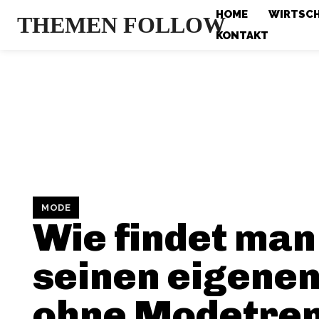
HOME
WIRTSC
THEMEN FOLLOW
KONTAKT
MODE
Wie findet man
seinen eigenen 
ohne Modetren