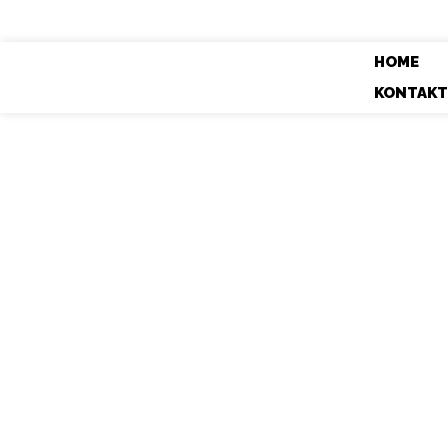
HOME
THEMEN FOLLOW
KONTAKT
Vor 
erle
das
Dat