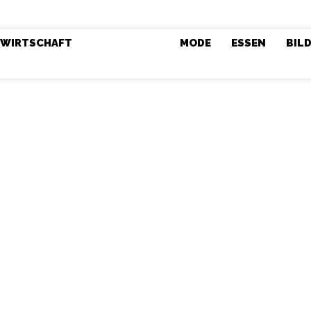
WIRTSCHAFT
LEBENSSTIL
MODE
ESSEN
BIL
Lebenss
der Reise
Warum
digt: Wie Sie
verstehen 
Mensche
enproblem im
wirtschaf