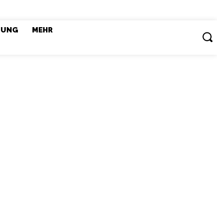
DUNG
MEHR
til
viele
n
tliche