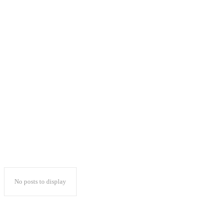
Ausl
alle
Unse
mäch
wir
No posts to display
BELIEBT