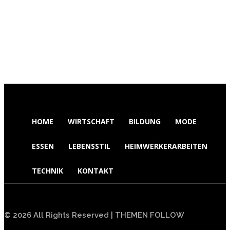
PREVIOUS ARTICLE
NEXT ARTICLE
Warum sind praktische
Warum beeinflusst unser
Erfahrungen oft wertvoller
Essen unsere Stimmung so
als Bücherwissen?
stark?
HOME
WIRTSCHAFT
BILDUNG
MODE
ESSEN
LEBENSSTIL
HEIMWERKERARBEITEN
TECHNIK
KONTAKT
© 2026 All Rights Reserved | THEMEN FOLLOW